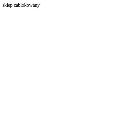
s
klep zablokowany