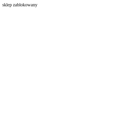
s
klep zablokowany