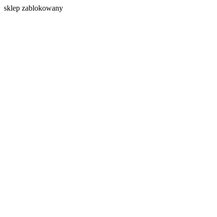
s
klep zablokowany