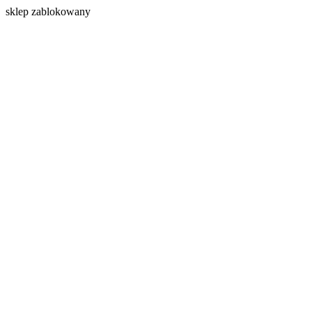
s
klep zablokowany