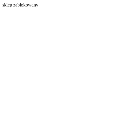
s
klep zablokowany