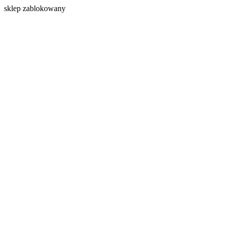
s
klep zablokowany