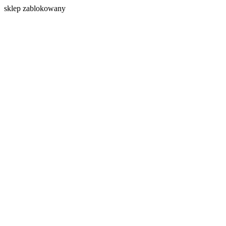
s
klep zablokowany