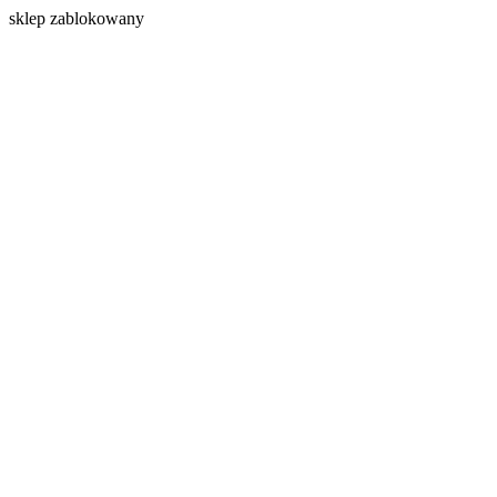
s
klep zablokowany