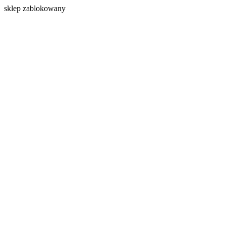
s
klep zablokowany