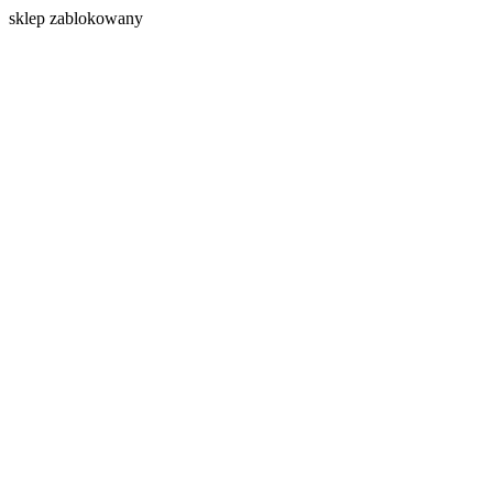
s
klep zablokowany